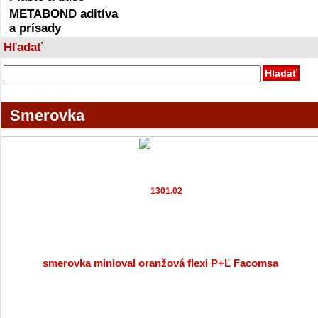
METABOND aditíva
a prísady
Hľadať
Smerovka
smerovka minioval oranžová flexi P+Ľ Facomsa