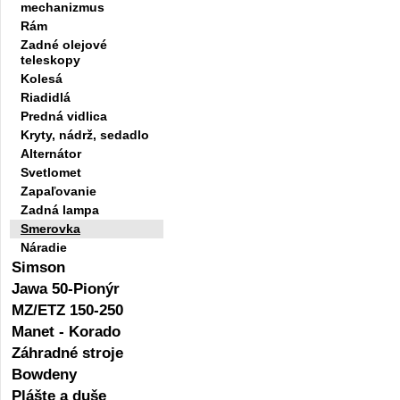
mechanizmus
Rám
Zadné olejové
teleskopy
Kolesá
Riadidlá
Predná vidlica
Kryty, nádrž, sedadlo
Alternátor
Svetlomet
Zapaľovanie
Zadná lampa
Smerovka
Náradie
Simson
Jawa 50-Pionýr
MZ/ETZ 150-250
Manet - Korado
Záhradné stroje
Bowdeny
Plášte a duše