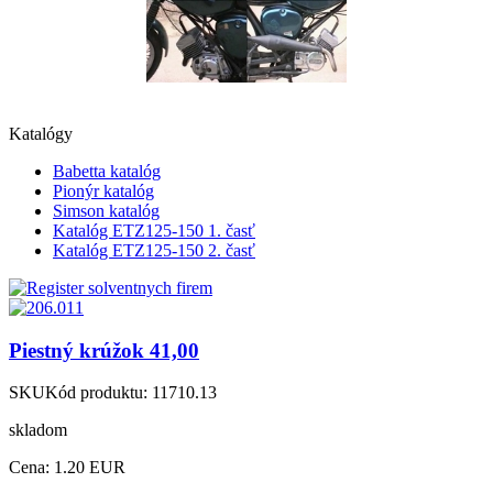
Katalógy
Babetta katalóg
Pionýr katalóg
Simson katalóg
Katalóg ETZ125-150 1. časť
Katalóg ETZ125-150 2. časť
Piestný krúžok 41,00
SKU
Kód produktu:
11710.13
skladom
Cena:
1.20 EUR