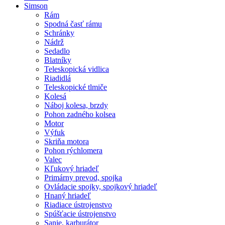
Simson
Rám
Spodná časť rámu
Schránky
Nádrž
Sedadlo
Blatníky
Teleskopická vidlica
Riadidlá
Teleskopické tlmiče
Kolesá
Náboj kolesa, brzdy
Pohon zadného kolsea
Motor
Výfuk
Skriňa motora
Pohon rýchlomera
Valec
Kľukový hriadeľ
Primárny prevod, spojka
Ovládacie spojky, spojkový hriadeľ
Hnaný hriadeľ
Riadiace ústrojenstvo
Spúšťacie ústrojenstvo
Sanie, karburátor