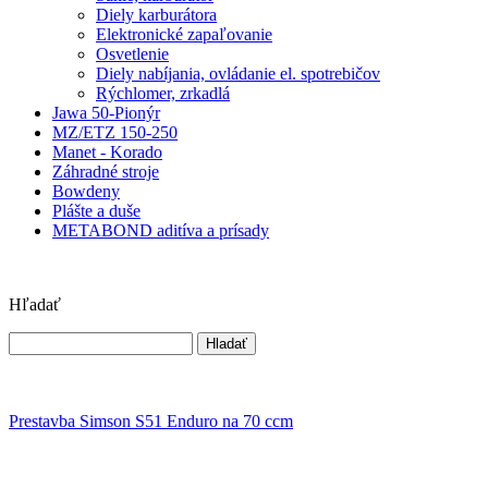
Diely karburátora
Elektronické zapaľovanie
Osvetlenie
Diely nabíjania, ovládanie el. spotrebičov
Rýchlomer, zrkadlá
Jawa 50-Pionýr
MZ/ETZ 150-250
Manet - Korado
Záhradné stroje
Bowdeny
Plášte a duše
METABOND aditíva a prísady
Hľadať
Prestavba Simson S51 Enduro na 70 ccm