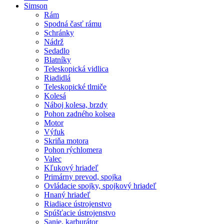
Simson
Rám
Spodná časť rámu
Schránky
Nádrž
Sedadlo
Blatníky
Teleskopická vidlica
Riadidlá
Teleskopické tlmiče
Kolesá
Náboj kolesa, brzdy
Pohon zadného kolsea
Motor
Výfuk
Skriňa motora
Pohon rýchlomera
Valec
Kľukový hriadeľ
Primárny prevod, spojka
Ovládacie spojky, spojkový hriadeľ
Hnaný hriadeľ
Riadiace ústrojenstvo
Spúšťacie ústrojenstvo
Sanie, karburátor