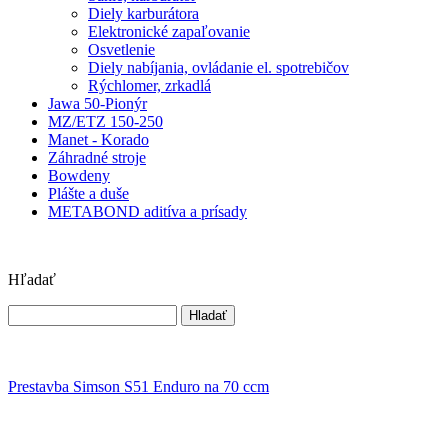
Diely karburátora
Elektronické zapaľovanie
Osvetlenie
Diely nabíjania, ovládanie el. spotrebičov
Rýchlomer, zrkadlá
Jawa 50-Pionýr
MZ/ETZ 150-250
Manet - Korado
Záhradné stroje
Bowdeny
Plášte a duše
METABOND aditíva a prísady
Hľadať
Prestavba Simson S51 Enduro na 70 ccm