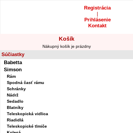
Registrácia
|
Prihlásenie
Kontakt
Košík
Nákupný košík je prázdny
Súčiastky
Babetta
Simson
Rám
Spodná časť rámu
Schránky
Nádrž
Sedadlo
Blatníky
Teleskopická vidlica
Riadidlá
Teleskopické tlmiče
Kolesá