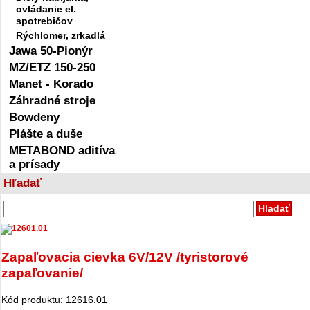
ovládanie el.
spotrebičov
Rýchlomer, zrkadlá
Jawa 50-Pionýr
MZ/ETZ 150-250
Manet - Korado
Záhradné stroje
Bowdeny
Plášte a duše
METABOND aditíva
a prísady
Hľadať
Zapaľovacia cievka 6V/12V /tyristorové
zapaľovanie/
Kód produktu:
12616.01