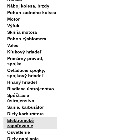
Náboj kolesa, brzdy
Pohon zadného kolsea
Motor
Výfuk
Skriňa motora
Pohon rýchlomera
Valec
Kľukový hriadeľ
Primárny prevod,
spojka
Ovládacie spojky,
spojkový hriadeľ
Hnaný hriadeľ
Riadiace ústrojenstvo
Spúšťacie
ústrojenstvo
Sanie, karburátor
Diely karburátora
Elektronické
zapaľovanie
Osvetlenie
Diely nabíjania,