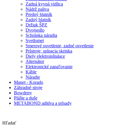
Zadná kyvná vidlica
Nádrž paliva
Predný blatník
Zadný blatník
Držiak ŠPZ
Dvojsedlo
Schránka náradia
Svetlomet
Smerové osvetlenie, zadné osvetlenie
Prístroje, spínacia skrinka
Diely elektroinštalace
Alternátor
Elektronické zapaľovanie
Káble
Náradie
Manet - Korado
Záhradné stroje
Bowdeny
Plášte a duše
METABOND aditíva a prísady
Hľadať