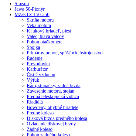
Simson
Jawa 50-Pionýr
MZ/ETZ 150-250
Skriňa motora
Veka motora
Kľukový hriadeľ, piest
Valec, hlava valcov
Pohon otáčkomera
Spojka
Primárny pohon, spúšťacie ústrojenstvo
Radenie
Prevodovka
Karburátor
Čistič vzduchu
Výfuk
Rám, stupačky, zadná brzda
Zavesenie motora, stojan
Predná teleskopická vidlica
Riadidlá
Bowdeny, ohybné hriadele
Predné koleso
Disková brzda predného kolesa
Ovládanie diskovej brzdy
Zadné koleso
Pohon zadného kolesa