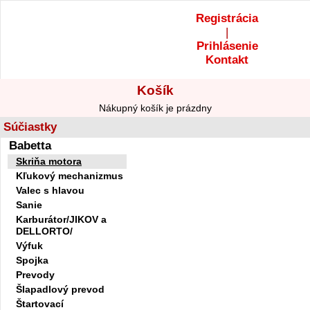
Registrácia
|
Prihlásenie
Kontakt
Košík
Nákupný košík je prázdny
Súčiastky
Babetta
Skriňa motora
Kľukový mechanizmus
Valec s hlavou
Sanie
Karburátor/JIKOV a
DELLORTO/
Výfuk
Spojka
Prevody
Šlapadlový prevod
Štartovací