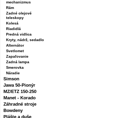
mechanizmus
Rám
Zadné olejové
teleskopy
Kolesá
Riadidlá
Predná vidlica
Kryty, nádrž, sedadlo
Alternátor
Svetlomet
Zapaľovanie
Zadná lampa
Smerovka
Náradie
Simson
Jawa 50-Pionýr
MZ/ETZ 150-250
Manet - Korado
Záhradné stroje
Bowdeny
Plášte a duše